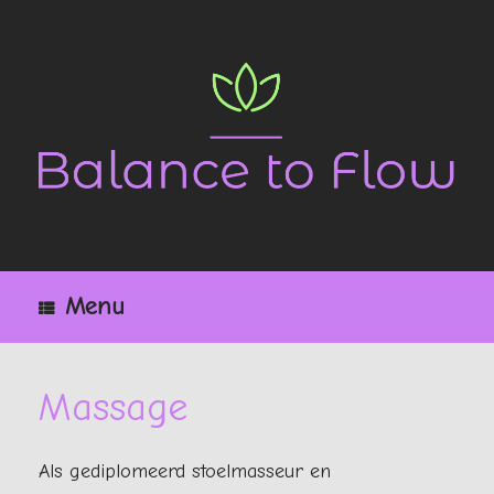
Ga
naar
de
inhoud
Menu
Massage
Als gediplomeerd stoelmasseur en